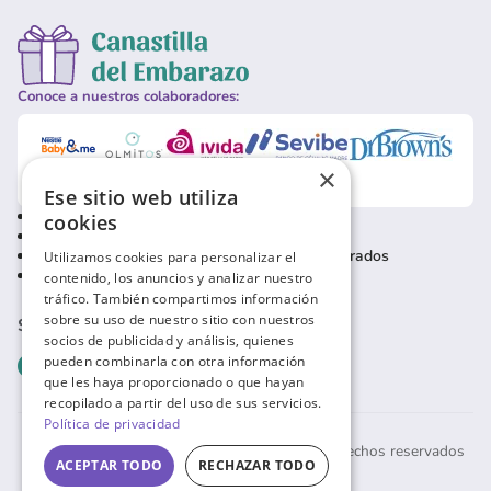
Conoce a nuestros colaboradores:
×
Ese sitio web utiliza
Política de privacidad
Contacto usuarios
cookies
Política de cookies
Contacto empresas
Condiciones de uso
Baja usuarios registrados
Utilizamos cookies para personalizar el
Aviso Legal
contenido, los anuncios y analizar nuestro
tráfico. También compartimos información
sobre su uso de nuestro sitio con nuestros
SÍGUENOS EN REDES SOCIALES
socios de publicidad y análisis, quienes
pueden combinarla con otra información
que les haya proporcionado o que hayan
recopilado a partir del uso de sus servicios.
Política de privacidad
© Canastilla del embarazo 2026. Todos los derechos reservados
ACEPTAR TODO
RECHAZAR TODO